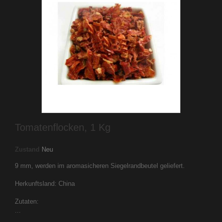
Tomatenflocken, 1 Kg
Zustand
Neu
9 mm, werden im aromasicheren Siegelrandbeutel geliefert.
Herkunftsland: China
Zutaten:
...