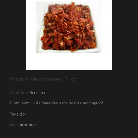
flocons de tomates, 1 kg
Condition
Nouveau
9 mm, sont livrés dans des sacs scellés aromaproof
Pays d'ori
Imprimer