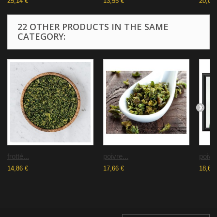
25,14 €
13,55 €
20,08 
22 OTHER PRODUCTS IN THE SAME
CATEGORY:
frotté...
poivre...
poivre
14,86 €
17,66 €
18,60 