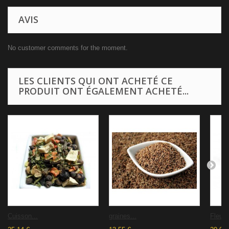
AVIS
No customer comments for the moment.
LES CLIENTS QUI ONT ACHETÉ CE
PRODUIT ONT ÉGALEMENT ACHETÉ...
Cuisson...
graines...
Fleurs