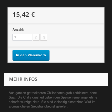
15,42 €
Anzahl:
In den Warenkorb
MEHR INFOS
Aus ganzen getrockneten Chilischoten grob zerkleinert, ohne
Saat. Die Chilis crushed geben den Speisen eine angenehme
scharfe-würzige Note. Sie sind vielseitig einsetzbar. Wird im
aromasicheren Siegelrandbeutel geliefert.