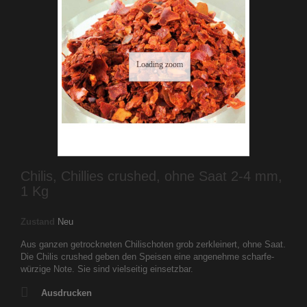
Loading zoom
Chilis, Chillies crushed, ohne Saat 2-4 mm,
1 Kg
Zustand
Neu
Aus ganzen getrockneten Chilischoten grob zerkleinert, ohne Saat.
Die Chilis crushed geben den Speisen eine angenehme scharfe-
würzige Note. Sie sind vielseitig einsetzbar.
Ausdrucken