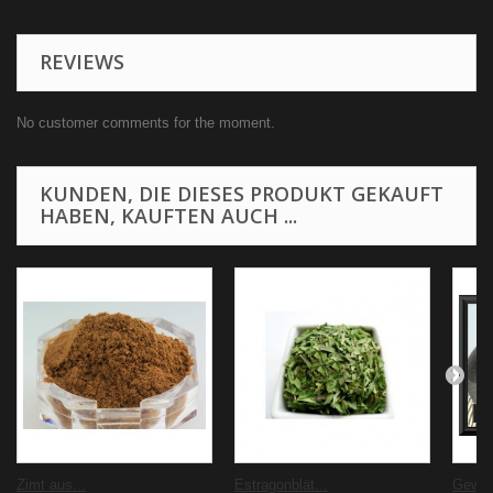
REVIEWS
No customer comments for the moment.
KUNDEN, DIE DIESES PRODUKT GEKAUFT
HABEN, KAUFTEN AUCH ...
Zimt aus...
Estragonblät...
Gewür