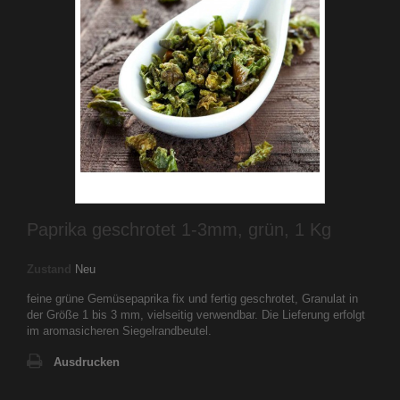
Paprika geschrotet 1-3mm, grün, 1 Kg
Zustand
Neu
feine grüne Gemüsepaprika fix und fertig geschrotet, Granulat in
der Größe 1 bis 3 mm, vielseitig verwendbar. Die Lieferung erfolgt
im aromasicheren Siegelrandbeutel.
Ausdrucken