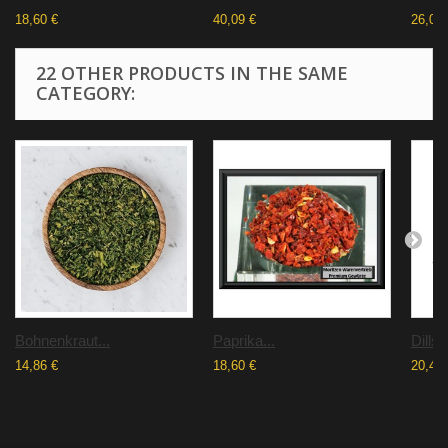
18,60 €
40,09 €
26,07 
22 OTHER PRODUCTS IN THE SAME
CATEGORY:
Bohnenkraut...
Paprika...
Dillsp
14,86 €
18,60 €
20,47 