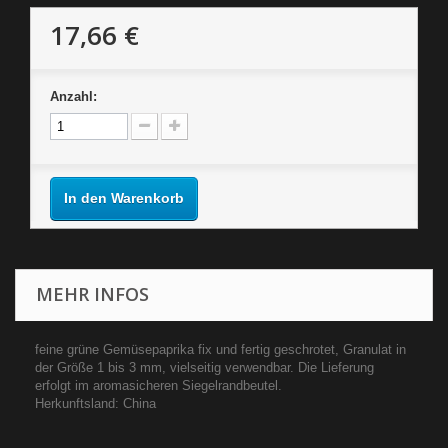
17,66 €
Anzahl:
In den Warenkorb
MEHR INFOS
feine grüne Gemüsepaprika fix und fertig geschrotet, Granulat in
der Größe 1 bis 3 mm, vielseitig verwendbar. Die Lieferung
erfolgt im aromasicheren Siegelrandbeutel.
Herkunftsland: China