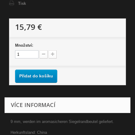
Tisk
15,79 €
Množství:
Přidat do košíku
VÍCE INFORMACÍ
9 mm, werden im aromasicheren Siegelrandbeutel geliefert.
Herkunftsland: China