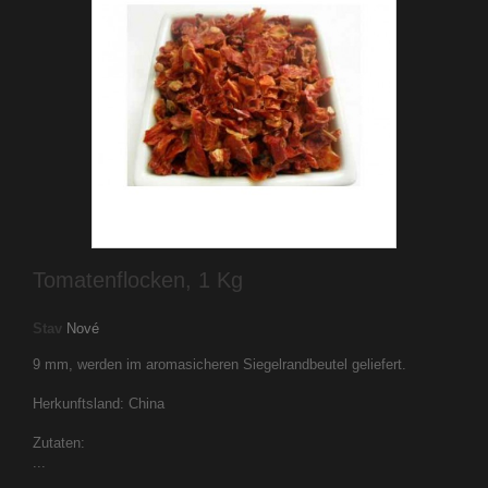
Tomatenflocken, 1 Kg
Stav
Nové
9 mm, werden im aromasicheren Siegelrandbeutel geliefert.
Herkunftsland: China
Zutaten:
...