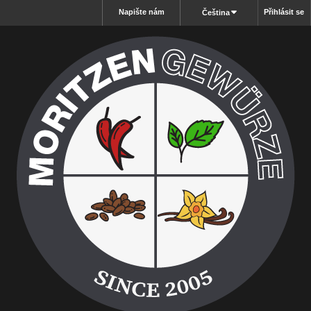
Napište nám
Přihlásit se
Čeština