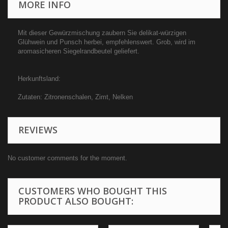
MORE INFO
Mit dieser Gewürzmischung zaubern Sie delikat-würzigen
Glühwein und Punsch herbei, empfehlenswert. Grob, wird im
aromasicheren Siegelrandbeutel geliefert.
Herkunftsland:
Zutaten: Zitronenschalen, Zimt, Nelken
REVIEWS
No customer comments for the moment.
CUSTOMERS WHO BOUGHT THIS
PRODUCT ALSO BOUGHT: