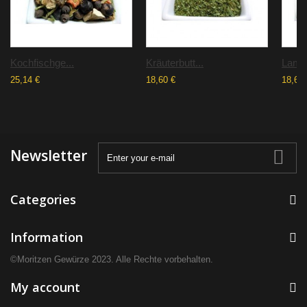
Kochfischge...
Kräuterbutt...
Lamm
25,14 €
18,60 €
18,60 
Newsletter
Categories
Information
©Moritzen Gewürze 2023. Alle Rechte vorbehalten.
My account