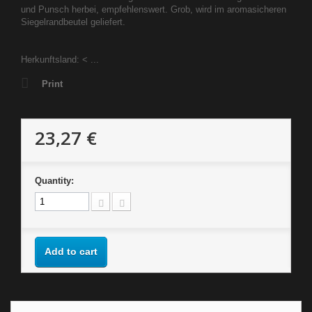
und Punsch herbei, empfehlenswert. Grob, wird im aromasicheren
Siegelrandbeutel geliefert.
Herkunftsland: < ...
Print
23,27 €
Quantity:
Add to cart