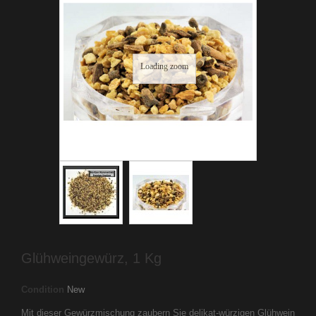
Loading zoom
Glühweingewürz, 1 Kg
Condition
New
Mit dieser Gewürzmischung zaubern Sie delikat-würzigen Glühwein