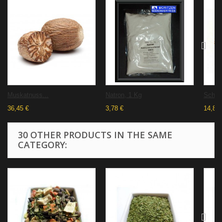
Muskatnuss...
Natron, 1 Kg
Schasc
36,45 €
3,78 €
14,86 
30 OTHER PRODUCTS IN THE SAME
CATEGORY: