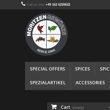
Call us now:
+49 162 6220622
SPECIAL OFFERS
SPICES
SPI
SPEZIALARTIKEL
ACCESSORIES
Cart
(empty)