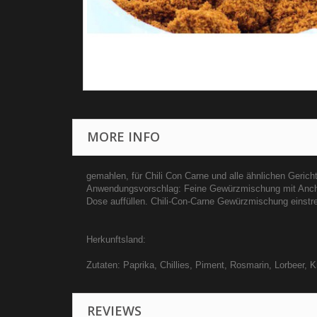
MORE INFO
gemahlen, für Chili Con Carne und alle ähnlichen Gericht
Anwendungsvorschlag: Feine Gewürzmischung mit Ancho-
Dose auffüllen. Chili-Con-Carne Gewürzmischung einstr
Herkunftsland:
Zutaten: Paprika, Chillies, Piment, Rosmarin, Lorbeer, 
REVIEWS