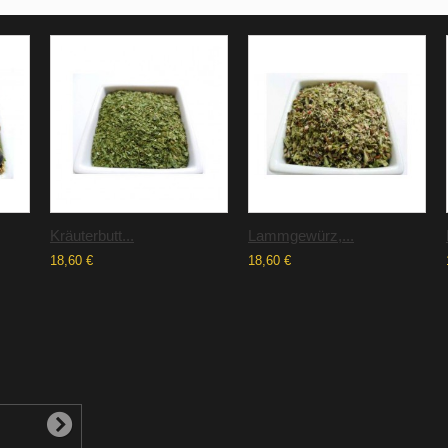
Kräuterbutt...
Lammgewürz,...
18,60 €
18,60 €