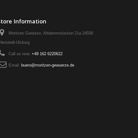
Store Information
Moritzen Gewürze, Altdammstücken 21a 24558
Henstedt-Ulzburg
Call us now:
+49 162 6220622
Email:
buero@moritzen-gewuerze.de