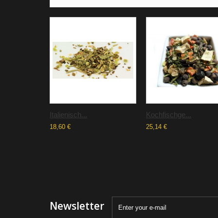
Italienisch...
Kochfischge...
18,60 €
25,14 €
Newsletter