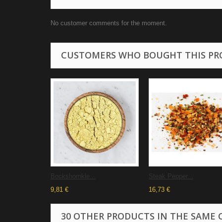
No customer comments for the moment.
CUSTOMERS WHO BOUGHT THIS PR
Bockshornkle...
Steak Pepper...
9,81 €
16,73 €
30 OTHER PRODUCTS IN THE SAME 