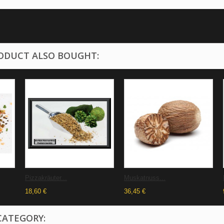
ODUCT ALSO BOUGHT:
Pizzakräuter...
Muskatnuss...
18,60 €
36,45 €
CATEGORY: