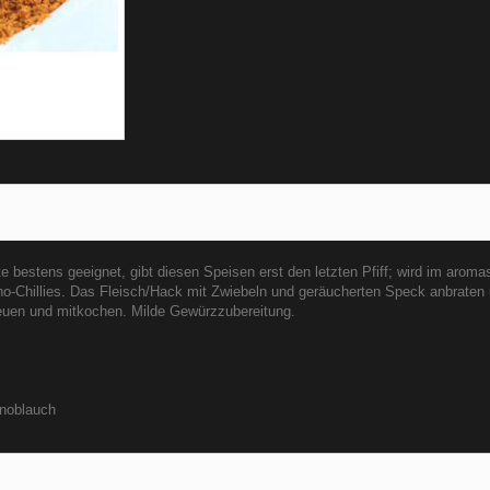
e bestens geeignet, gibt diesen Speisen erst den letzten Pfiff; wird im aromas
Chillies. Das Fleisch/Hack mit Zwiebeln und geräucherten Speck anbraten 
euen und mitkochen. Milde Gewürzzubereitung.
Knoblauch