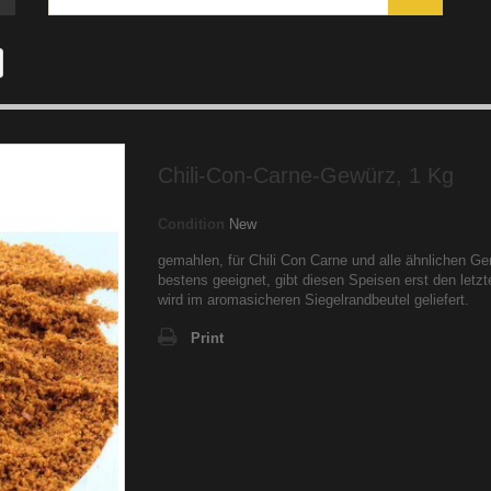
Chili-Con-Carne-Gewürz, 1 Kg
Condition
New
gemahlen, für Chili Con Carne und alle ähnlichen Ge
bestens geeignet, gibt diesen Speisen erst den letzte
wird im aromasicheren Siegelrandbeutel geliefert.
Print