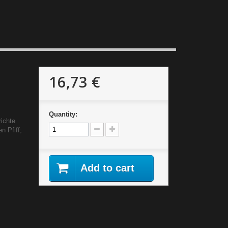
16,73 €
Quantity:
richte
n Pfiff;
Add to cart