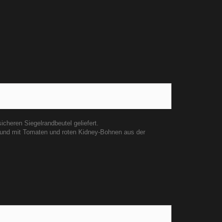
icheren Siegelrandbeutel geliefert.
und mit Tomaten und roten Kidney-Bohnen aus der