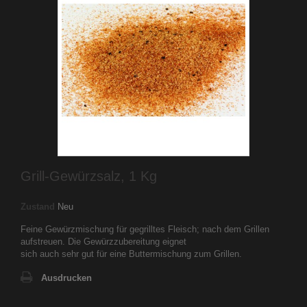
Grill-Gewürzsalz, 1 Kg
Zustand
Neu
Feine Gewürzmischung für gegrilltes Fleisch; nach dem Grillen
aufstreuen. Die Gewürzzubereitung eignet
sich auch sehr gut für eine Buttermischung zum Grillen.
Ausdrucken