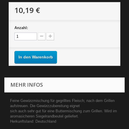
10,19 €
Anzahl:
In den Warenkorb
MEHR INFOS
Feine Gewürzmischung für gegrilltes Fleisch; nach dem Grillen
aufstreuen. Die Gewürzzubereitung eignet
sich auch sehr gut für eine Buttermischung zum Grillen. Wird im
aromasicheren Siegelrandbeutel geliefert.
Herkunftsland: Deutschland