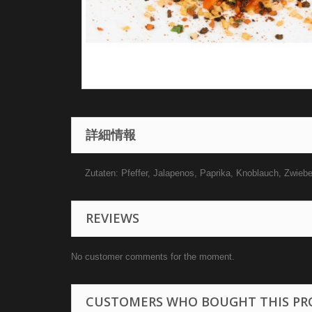
詳細情報
Zutaten: Pfeffer, Jalapenos, Paprika, Knoblauch, Zwieb
REVIEWS
No customer comments for the moment.
CUSTOMERS WHO BOUGHT THIS PR