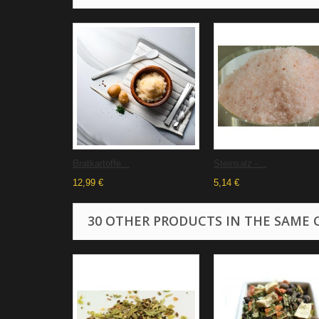
Bratkartoffe...
Steinsalz -...
12,99 €
5,14 €
30 OTHER PRODUCTS IN THE SAME 