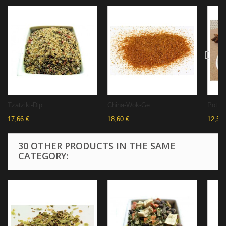
Tzatziki-Dip...
China-Wok-Ge...
Pottas
17,66 €
18,60 €
12,52 
30 OTHER PRODUCTS IN THE SAME
CATEGORY: