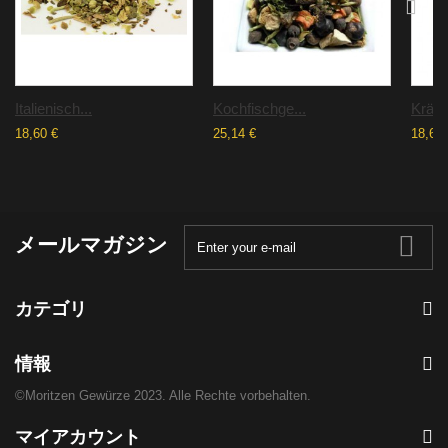
Italienisch...
Kochfischge...
Kräute
18,60 €
25,14 €
18,60 
メールマガジン
カテゴリ
情報
©Moritzen Gewürze 2023. Alle Rechte vorbehalten.
マイアカウント