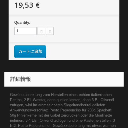
19,53 €
Quantity:
カートに追加
詳細情報
Gewürzzubereitung zum Herstellen eines echten italienischen
Pestos, 2 EL Wasser, dann quellen lassen, dann 3 EL Olivenöl
zufügen, wird im aromasicheren Siegelrandbeutel geliefert.
Anwendungsvorschlag: Pesto Peperoncino für 250g Spaghetti
50g Pinienkerne mit der Gabel zerdrücken oder die Moulinette
nehmen. 3-4 Eßl. Olivenöl zufügen und eine Paste herstellen. 3
Eßl. Pesto Peperoncino - Gewürzzubereitung mit etwas warmen