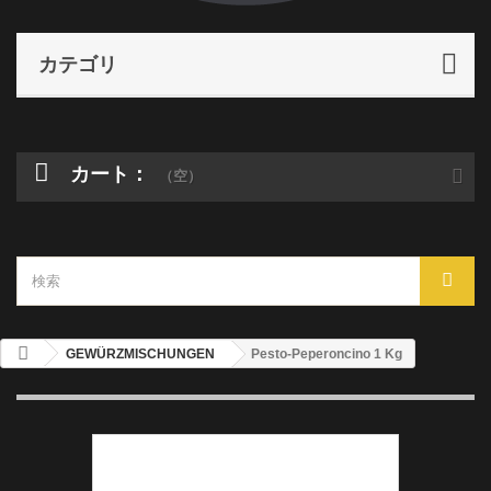
カテゴリ
カート：
（空）
GEWÜRZMISCHUNGEN
Pesto-Peperoncino 1 Kg