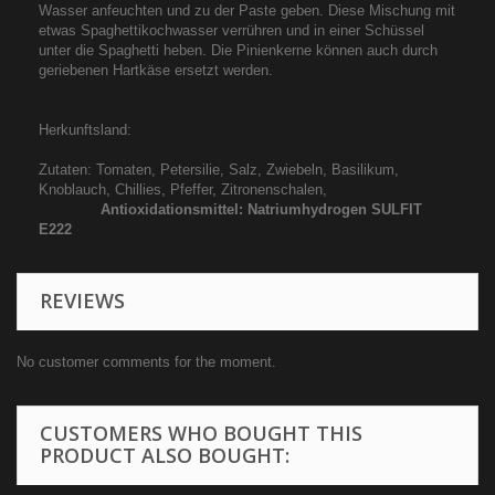
Wasser anfeuchten und zu der Paste geben. Diese Mischung mit
etwas Spaghettikochwasser verrühren und in einer Schüssel
unter die Spaghetti heben. Die Pinienkerne können auch durch
geriebenen Hartkäse ersetzt werden.
Herkunftsland:
Zutaten: Tomaten, Petersilie, Salz, Zwiebeln, Basilikum,
Knoblauch, Chillies, Pfeffer, Zitronenschalen,
Antioxidationsmittel: Natriumhydrogen SULFIT
E222
REVIEWS
No customer comments for the moment.
CUSTOMERS WHO BOUGHT THIS
PRODUCT ALSO BOUGHT: