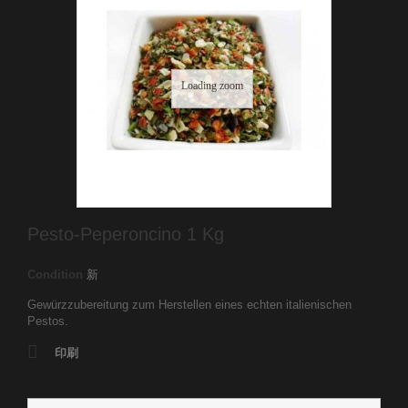
Loading zoom
Pesto-Peperoncino 1 Kg
Condition
新
Gewürzzubereitung zum Herstellen eines echten italienischen
Pestos.
印刷