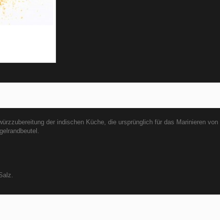
rzzubereitung der indischen Küche, die ursprünglich für das Marinieren von
gelrandbeutel.
Salz.