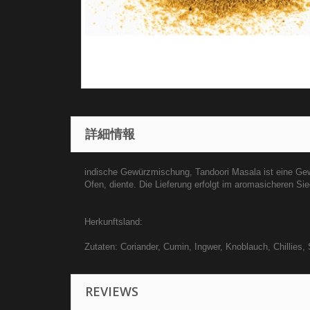
詳細情報
indische Gewürzmischung, Tandoori Masala ist eine Gewü
Ofen, diente. Die Lieferung erfolgt im aromasicheren Sie
Herkunftsland:
Zutaten: Coriander, Cumin, Ingwer, Knoblauch, Chillies, 
REVIEWS