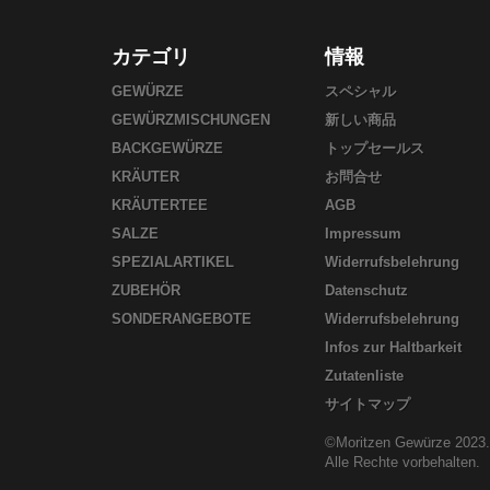
カテゴリ
情報
GEWÜRZE
スペシャル
GEWÜRZMISCHUNGEN
新しい商品
BACKGEWÜRZE
トップセールス
KRÄUTER
お問合せ
KRÄUTERTEE
AGB
SALZE
Impressum
SPEZIALARTIKEL
Widerrufsbelehrung
ZUBEHÖR
Datenschutz
SONDERANGEBOTE
Widerrufsbelehrung
Infos zur Haltbarkeit
Zutatenliste
サイトマップ
©Moritzen Gewürze 2023.
Alle Rechte vorbehalten.