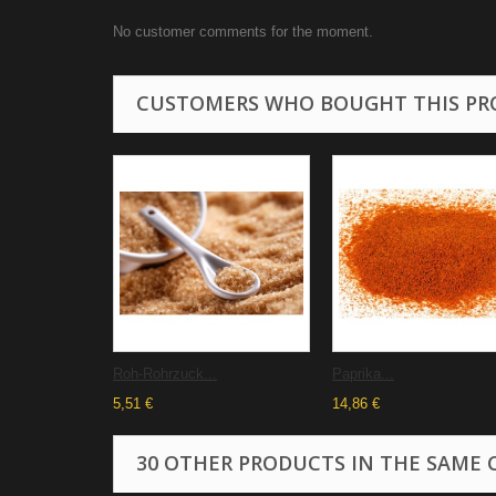
No customer comments for the moment.
CUSTOMERS WHO BOUGHT THIS PR
Roh-Rohrzuck...
Paprika...
5,51 €
14,86 €
30 OTHER PRODUCTS IN THE SAME 