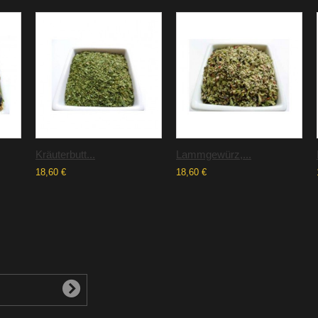
Kräuterbutt...
Lammgewürz,...
18,60 €
18,60 €