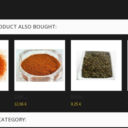
ODUCT ALSO BOUGHT:
Chilis,...
Minze...
12,06 €
9,25 €
CATEGORY: