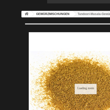
GEWÜRZMISCHUNGEN
Tandoori-Masala-Gewür
Loading zoom