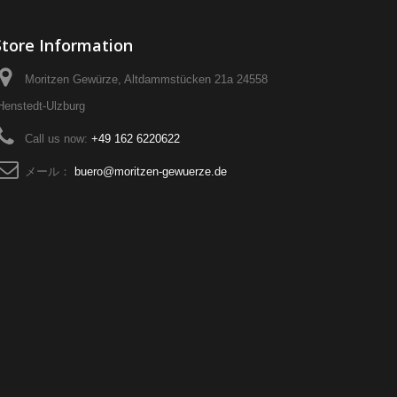
Store Information
Moritzen Gewürze, Altdammstücken 21a 24558
Henstedt-Ulzburg
Call us now:
+49 162 6220622
メール：
buero@moritzen-gewuerze.de