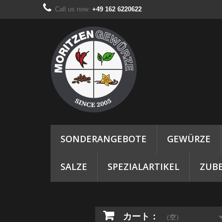
Call us now:
+49 162 6220622
SONDERANGEBOTE
GEWÜRZE
SALZE
SPEZIALARTIKEL
ZUB
カート：
（空）