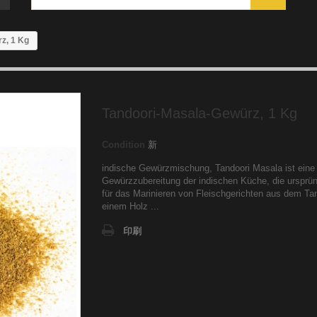
z, 1 Kg
Tandoori-Masala-Gewürz, 1 Kg
Condition
新
indische Gewürzmischung, Tandoori Masala ist eine
Gewürzzubereitung der indischen Küche, die ursprün
für das Marinieren von Fleischgerichten aus dem Ta
einem Holz ...
印刷