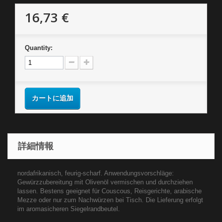
16,73 €
Quantity:
カートに追加
詳細情報
nordafrikanisch, feurig-scharf. Anwendungsvorschläge:
Gewürzzubereitung mit Olivenöl vermischen und durchziehen
lassen. Bestens geeignet für Couscous, Reisgerichte, arabische
Mezze oder nur zum Nachwürzen bei Tisch. Die Lieferung erfolgt
im aromasicheren Siegelrandbeutel.