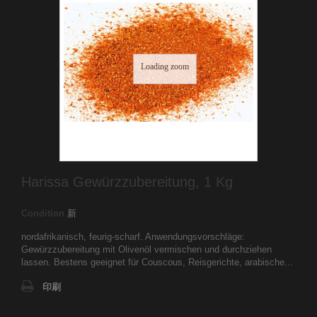
Loading zoom
Harissa Gewürzzubereitung, 1 Kg
Condition
新
nordafrikanisch, feurig-scharf. Anwendungsvorschläge:
Gewürzzubereitung mit Olivenöl vermischen und durchziehen
lassen. Bestens geeignet für Couscous, Reisgerichte, arabische...
印刷