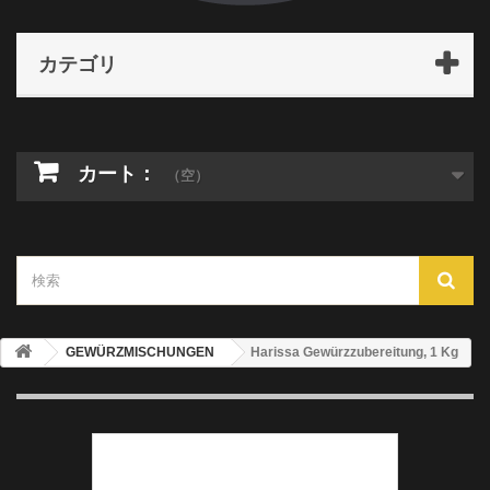
カテゴリ
カート：
（空）
GEWÜRZMISCHUNGEN
Harissa Gewürzzubereitung, 1 Kg