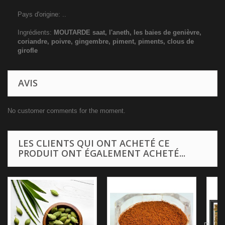
Pays d'origine: ..
Ingrédients:
MOUTARDE saat, l'aneth, les baies de genièvre,
coriandre, poivre, gingembre, piment, piments, clous de
girofle
AVIS
No customer comments for the moment.
LES CLIENTS QUI ONT ACHETÉ CE
PRODUIT ONT ÉGALEMENT ACHETÉ...