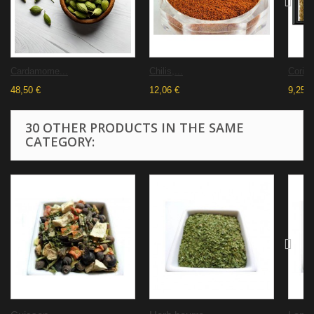
Cardamome...
Chilis,...
Corian
48,50 €
12,06 €
9,25 €
30 OTHER PRODUCTS IN THE SAME
CATEGORY: