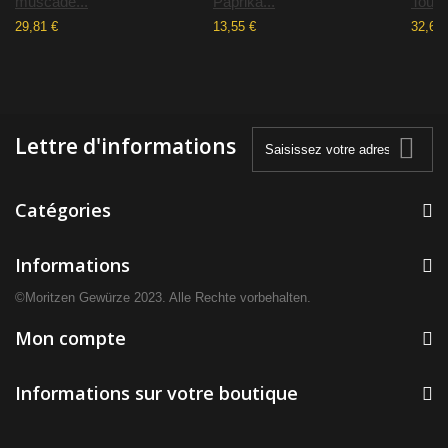
muscade...
Paprika...
Tout l
29,81 €
13,55 €
32,62 
Lettre d'informations
Catégories
Informations
©Moritzen Gewürze 2023. Alle Rechte vorbehalten.
Mon compte
Informations sur votre boutique