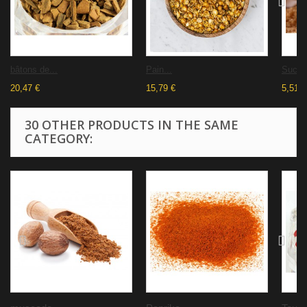
bâtons de...
Pain...
Sucre 
20,47 €
15,79 €
5,51 €
30 OTHER PRODUCTS IN THE SAME
CATEGORY: