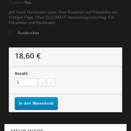
Zustand
Neu
gibt Ihrem Hackbraten sowie Ihren Bouletten und Frikadellen den
richtigen Pepp. Ohne GLUTAMAT! Anwendungsvorschlag: Für
Frikadellen und Hackbraten.
Ausdrucken
18,60 €
Anzahl:
In den Warenkorb