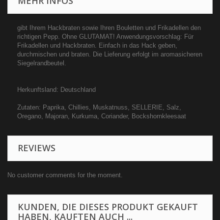
MEHR INFOS
gibt Ihrem Hackbraten sowie Ihren Bouletten und Frikadellen den
richtigen Pepp. Ohne GLUTAMAT! Anwendungsvorschlag: Für
Frikadellen und Hackbraten. Einfach in das Hack geben,
durchmischen und braten. Die Lieferung erfolgt im aromasicheren
Siegelrandbeutel.
Herkunftsland: Deutschland
Zutaten: Paprika, Chillies, Muskatnuss, SELLERIE, Salz,
Oregano, Majoran, Kurkuma, Coriander, Bockshornkleesaat
REVIEWS
No customer comments for the moment.
KUNDEN, DIE DIESES PRODUKT GEKAUFT
HABEN, KAUFTEN AUCH ...