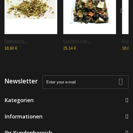
Italienisch...
Kochfischge...
Kräute
18,60 €
25,14 €
18,60 
Newsletter
Kategorien
Informationen
Ihr Kundenbereich