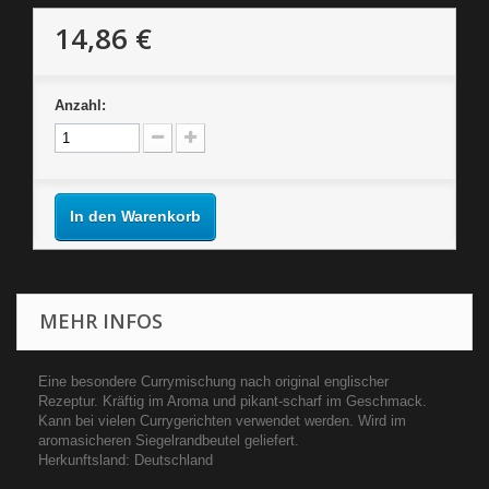
14,86 €
Anzahl:
In den Warenkorb
MEHR INFOS
Eine besondere Currymischung nach original englischer
Rezeptur. Kräftig im Aroma und pikant-scharf im Geschmack.
Kann bei vielen Currygerichten verwendet werden. Wird im
aromasicheren Siegelrandbeutel geliefert.
Herkunftsland: Deutschland