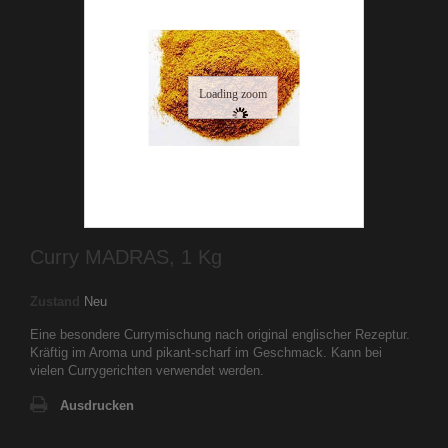
Loading zoom
Curry MADRAS, 1 Kg
Zustand
Neu
Eine besondere Currymischung nach original englischer Rezeptur.
Kräftig im Aroma und pikant-scharf im Geschmack. Kann bei
vielen Currygerichten verwendet werden.
Ausdrucken