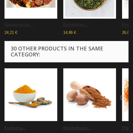
Gewürzmischu...
Bohnenkraut...
Piment
24,21 €
14,86 €
26,07 
30 OTHER PRODUCTS IN THE SAME
CATEGORY:
Kurkuma...
Muskatnuss...
Papri