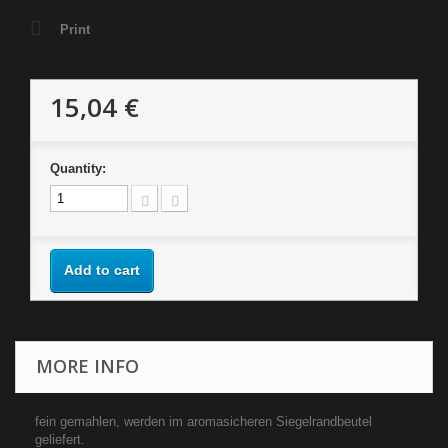
Print
15,04 €
Quantity:
Add to cart
MORE INFO
fein gemahlen, werden im aromasicheren Siegelrandbeutel
geliefert.