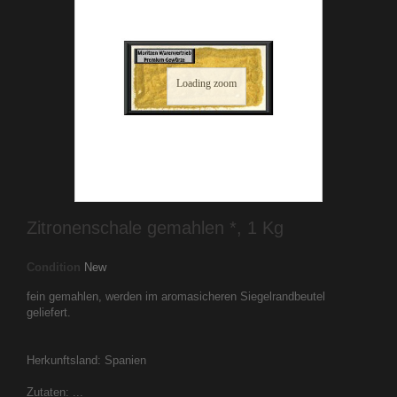
Loading zoom
Zitronenschale gemahlen *, 1 Kg
Condition
New
fein gemahlen, werden im aromasicheren Siegelrandbeutel
geliefert.
Herkunftsland: Spanien
Zutaten: ...