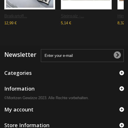
Bratkartoff...
Steinsalz -...
Hirsc
12,99 €
5,14 €
8,32 €
Newsletter
Categories
Information
©Moritzen Gewürze 2023. Alle Rechte vorbehalten.
My account
Store Information