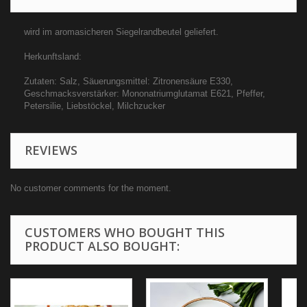
wird im aromasicheren Siegelrandbeutel geliefert.
Herkunftsland:
Zutaten: Salz, Säuerungsmittel: Zitronensäure E330,
Geschmacksverstärker: Mononatriumglutamat E621, Pfeffer,
Petersilie, Liebstöckel, Milchzucker
REVIEWS
No customer comments for the moment.
CUSTOMERS WHO BOUGHT THIS
PRODUCT ALSO BOUGHT: