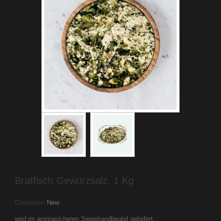
Bratfisch Gewürzsalz, 1 Kg
Condition
New
wird im aromasicheren Siegelrandbeutel geliefert.