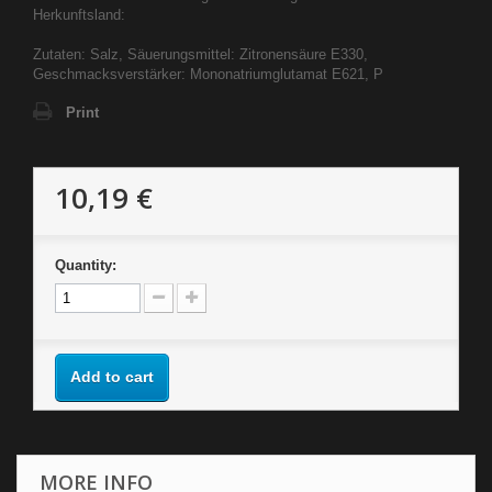
Herkunftsland:
Zutaten: Salz, Säuerungsmittel: Zitronensäure E330,
Geschmacksverstärker: Mononatriumglutamat E621, P
Print
10,19 €
Quantity:
Add to cart
MORE INFO