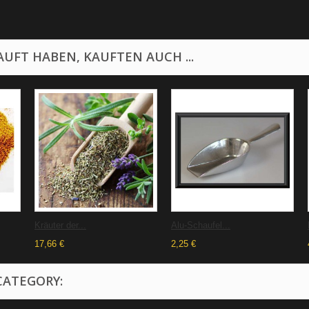
UFT HABEN, KAUFTEN AUCH ...
Kräuter der...
Alu-Schaufel...
17,66 €
2,25 €
CATEGORY: