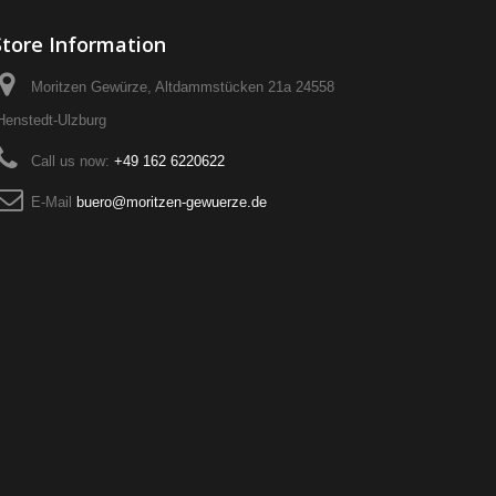
Store Information
Moritzen Gewürze, Altdammstücken 21a 24558
Henstedt-Ulzburg
Call us now:
+49 162 6220622
E-Mail
buero@moritzen-gewuerze.de