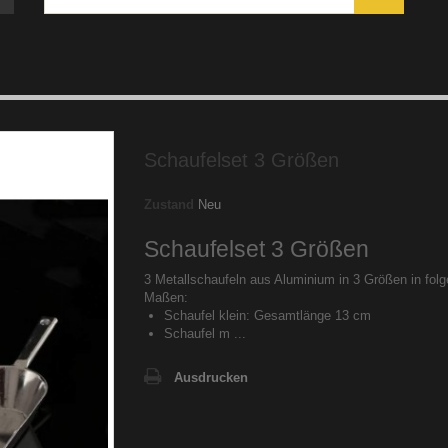
Schaufelset 3 Größen
Zustand
Neu
Schaufelset 3 Größen
3 Metallschaufeln aus Aluminium in 3 Größen in fol
Maßen:
Schaufel klein: Gesamtlänge 13 cm
Schaufel m ...
Ausdrucken