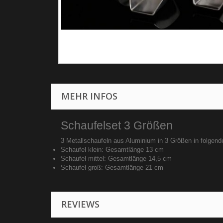
MEHR INFOS
Schaufelset 3 Größen
3 Metallschaufeln aus Aluminium in 3 Größen in folgen
Schaufel klein: Gesamtlänge 13 cm
Schaufel mittel: Gesamtlänge 14,5 cm
Schaufel groß: Gesamtlänge 21 cm
REVIEWS