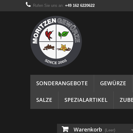
Rufen Sie uns an:
+49 162 6220622
SONDERANGEBOTE
GEWÜRZE
SALZE
SPEZIALARTIKEL
ZUB
Warenkorb
(Leer)