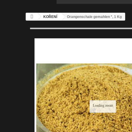
KOŘENÍ
Orangenschale gemahlen *, 1 Kg
Loading zoom