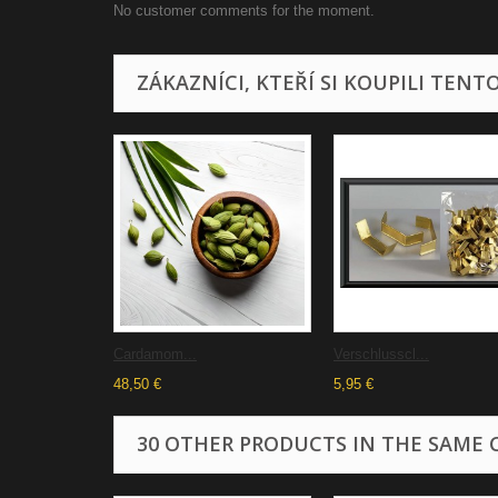
No customer comments for the moment.
ZÁKAZNÍCI, KTEŘÍ SI KOUPILI TENT
Cardamom...
Verschlusscl...
48,50 €
5,95 €
30 OTHER PRODUCTS IN THE SAME 