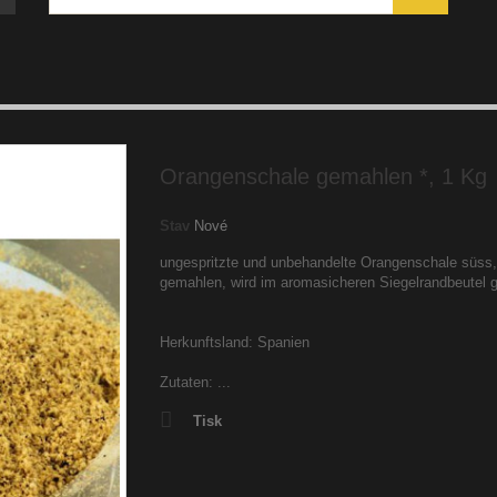
Orangenschale gemahlen *, 1 Kg
Stav
Nové
ungespritzte und unbehandelte Orangenschale süss,
gemahlen, wird im aromasicheren Siegelrandbeutel ge
Herkunftsland: Spanien
Zutaten: ...
Tisk