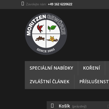
Zavolejte nám:
+49 162 6220622
SPECIÁLNÍ NABÍDKY
KOŘENÍ
ZVLÁŠTNÍ ČLÁNEK
PŘÍSLUŠENST
Košík
(prázdný)