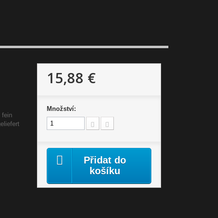
15,88 €
Množství:
 fein
liefert
Přidat do
košíku