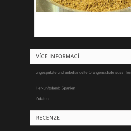
VÍCE INFORMACÍ
ungespritzte und unbehandelte Orangenschale süss, fein
Herkunftsland: Spanien
Zutaten:
RECENZE