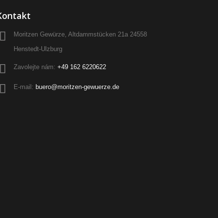
Kontakt
Moritzen Gewürze, Altdammstücken 21a 24558
Henstedt-Ulzburg
Zavolejte nám:
+49 162 6220622
E-mail:
buero@moritzen-gewuerze.de