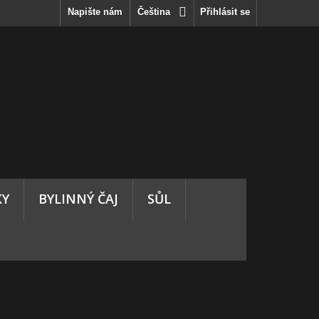
Napište nám
Čeština
Přihlásit se
KY
BYLINNÝ ČAJ
SŮL