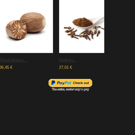
Muskatnuss...
Nelken...
Nelken..
36,45 €
27,01 €
24,21 €