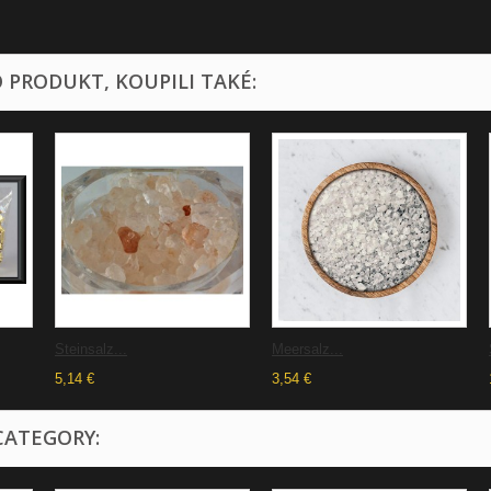
O PRODUKT, KOUPILI TAKÉ:
Steinsalz...
Meersalz...
5,14 €
3,54 €
CATEGORY: