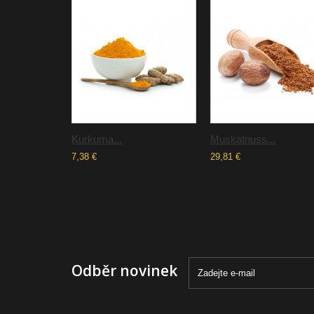
Kurkuma...
Muskatnuss...
7,38 €
29,81 €
Odběr novinek