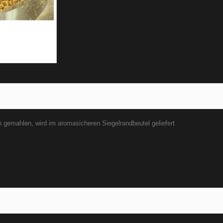
 gemahlen, wird im aromasicheren Siegelrandbeutel geliefert