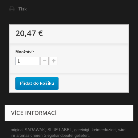
Tisk
20,47 €
Množství:
Přidat do košíku
VÍCE INFORMACÍ
original SARAWAK, BLUE LABEL, gereinigt, keimreduziert, wird
im aromasicheren Siegelrandbeutel geliefert.