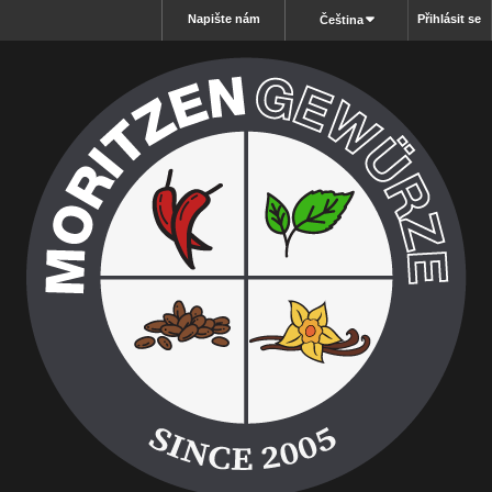
Napište nám
Přihlásit se
Čeština