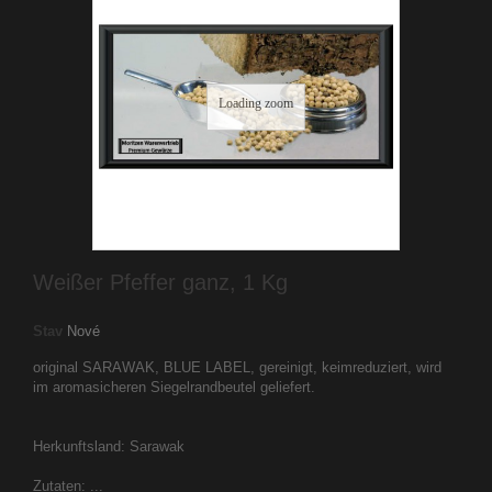
Loading zoom
Weißer Pfeffer ganz, 1 Kg
Stav
Nové
original SARAWAK, BLUE LABEL, gereinigt, keimreduziert, wird
im aromasicheren Siegelrandbeutel geliefert.
Herkunftsland: Sarawak
Zutaten: ...