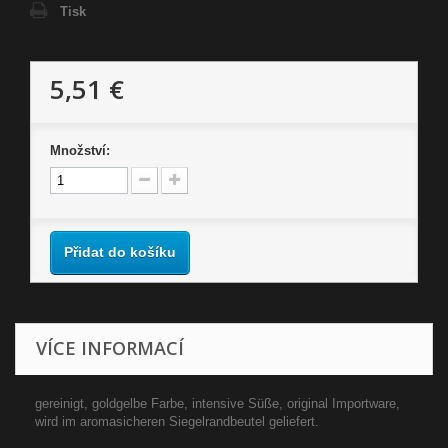
Tisk
5,51 €
Množství:
Přidat do košíku
VÍCE INFORMACÍ
gereinigt, goldgelbe Farbe, intensive Süße, original Importware,
wird im aromasicheren Siegelrandbeutel geliefert.