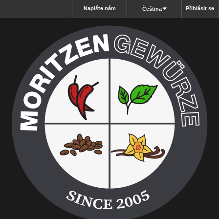
Napište nám
Přihlásit se
Čeština