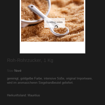
Loading zoom
Roh-Rohrzucker, 1 Kg
Stav
Nové
gereinigt, goldgelbe Farbe, intensive Süße, original Importware,
wird im aromasicheren Siegelrandbeutel geliefert.
Herkunftsland: Mauritius