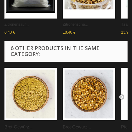
Zitronensäur...
Zitronenscha...
Tzatzi
8,40 €
18,40 €
13,93 
6 OTHER PRODUCTS IN THE SAME
CATEGORY:
Brot-Gewürz...
Brot-Gewürz...
Pfeff