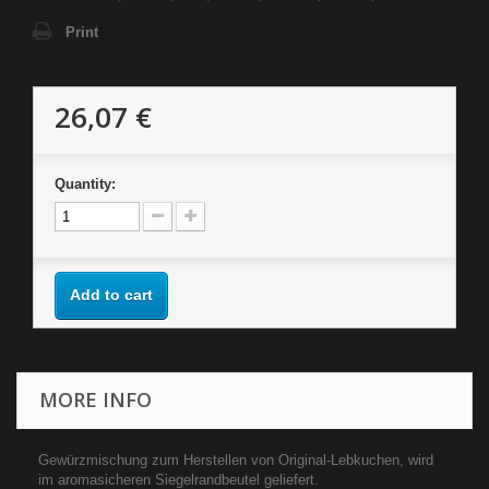
Print
26,07 €
Quantity:
Add to cart
MORE INFO
Gewürzmischung zum Herstellen von Original-Lebkuchen, wird
im aromasicheren Siegelrandbeutel geliefert.