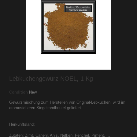
Lebkuchengewürz NOEL, 1 Kg
Condition
New
Gewürzmischung zum Herstellen von Original-Lebkuchen, wird im
aromasicheren Siegelrandbeutel geliefert.
Herkunftsland:
Zutaten: Zimt, Canehl, Anis, Nelken, Fenchel, Piment, ...