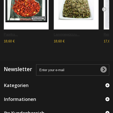
Paprika...
Lammgewürzzu...
Reis-
18,60 €
18,60 €
17,66 
Newsletter
Kategorien
Informationen