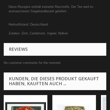
Diese Rezeptur enthält keinerlei Reizstoffe. Der Tee wird im
aromasicheren Siegelrandbeutel geliefert.
Herkunftsland: Deutschland
Zutaten: Zimt, Cardamom, Ingwer, Nelken
REVIEWS
No customer comments for the moment.
KUNDEN, DIE DIESES PRODUKT GEKAUFT
HABEN, KAUFTEN AUCH ...