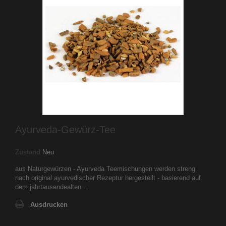
Ayurveda-Gewürz-Tee
Zustand
Neu
aus Naturgewürzen - Ayurveda Teemischungen werden streng
nach original ayurvedischer Rezeptur hergestellt - basierend auf
dem jahrtausendealten ...
Ausdrucken