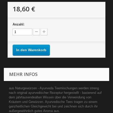
18,60 €
Anzahl:
In den Warenkorb
MEHR INFOS
aus Naturgewürzen - Ayurveda Teemischungen werden streng
nach original ayurvedischer Rezeptur hergestellt - basierend auf
dem jahrtausendealten Wissen über die Verwendung von
Kräutern und Gewürzen. Ayurvedische Tees tragen zu einem
ganzheitlichen Gleichgewicht bei und zeichnen sich durch ihr
außergewöhnlich gutes Aroma aus.