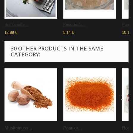
Bratkartoffe...
Kristallsalz...
Pomme
12,99 €
5,14 €
10,19 
30 OTHER PRODUCTS IN THE SAME
CATEGORY:
Muskatnuss...
Paprika...
Rosa.