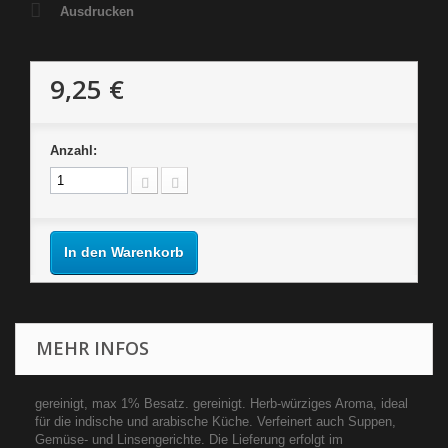
Ausdrucken
9,25 €
Anzahl:
In den Warenkorb
MEHR INFOS
gereinigt, max 1% Besatz. gereinigt. Herb-würziges Aroma, ideal
für die indische und arabische Küche. Verfeinert auch Suppen,
Gemüse- und Linsengerichte. Die Lieferung erfolgt im