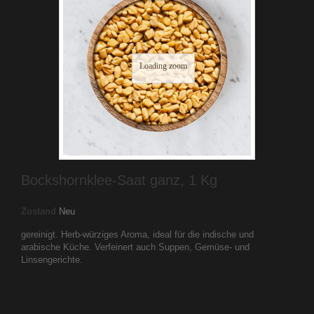
Loading zoom
Bockshornklee-Saat ganz, 1 Kg
Zustand
Neu
gereinigt. Herb-würziges Aroma, ideal für die indische und
arabische Küche. Verfeinert auch Suppen, Gemüse- und
Linsengerichte.