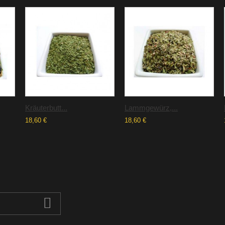
Kräuterbutt...
Lammgewürz,...
18,60 €
18,60 €