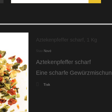
Aztekenpfeffer scharf, 1 Kg
Stav
Nové
Aztekenpfeffer scharf
Eine scharfe Gewürzmischu
Tisk