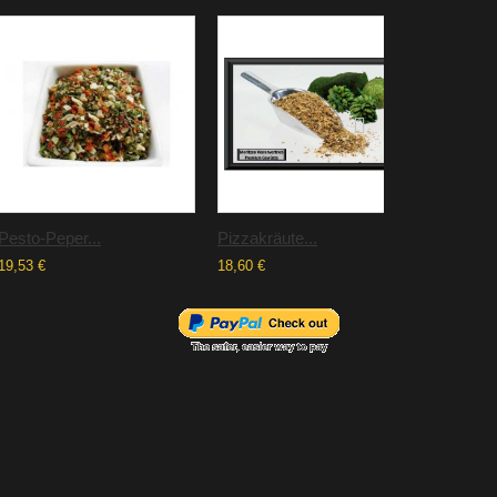
Pesto-Peper...
Pizzakräute...
Gewürzte
19,53 €
18,60 €
20,47 €