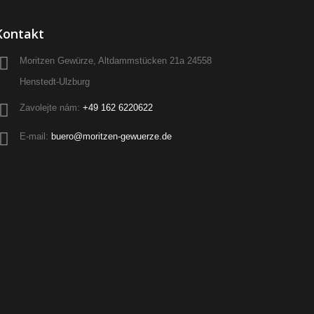
Kontakt
Moritzen Gewürze, Altdammstücken 21a 24558
Henstedt-Ulzburg
Zavolejte nám:
+49 162 6220622
E-mail:
buero@moritzen-gewuerze.de