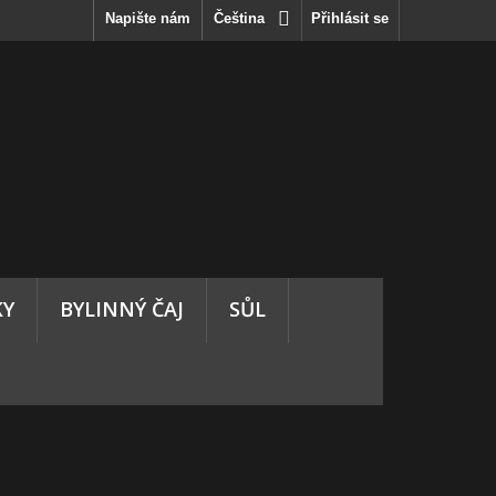
Napište nám
Čeština
Přihlásit se
KY
BYLINNÝ ČAJ
SŮL