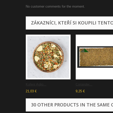
No customer comments for the moment.
ZÁKAZNÍCI, KTEŘÍ SI KOUPILI TENT
Koření Aglio...
Coriander...
21,03 €
9,25 €
30 OTHER PRODUCTS IN THE SAME 