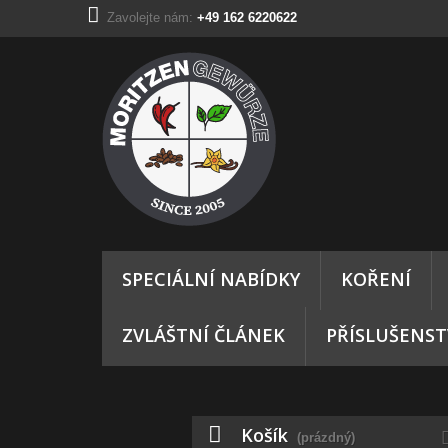
Zavolejte nám:
+49 162 6220622
SPECIÁLNÍ NABÍDKY
KOŘENÍ
ZVLÁŠTNÍ ČLÁNEK
PŘÍSLUŠENST
Košík
(prázdný)