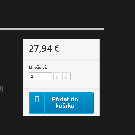
27,94 €
Množství:
ng
Přidat do
košíku