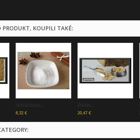
O PRODUKT, KOUPILI TAKÉ:
Hirschhornsa...
Weißer...
8,32 €
20,47 €
CATEGORY: