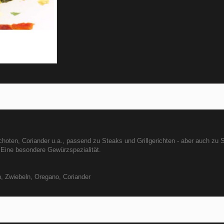
ten, Coriander u.a., passend zu Steaks und Grillgerichten - aber auch zu S
. Eine besondere Gewürzspezialität.
, Zwiebeln, Oregano, Coriander