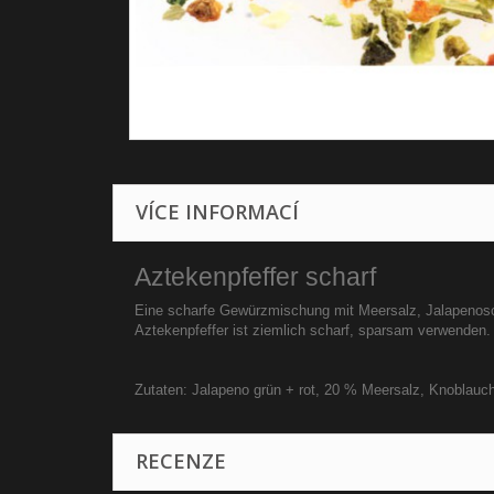
VÍCE INFORMACÍ
Aztekenpfeffer scharf
Eine scharfe Gewürzmischung mit Meersalz, Jalapenoscho
Aztekenpfeffer ist ziemlich scharf, sparsam verwenden
Zutaten: Jalapeno grün + rot, 20 % Meersalz, Knoblauch
RECENZE