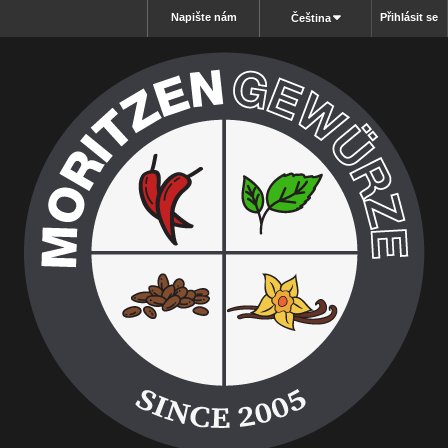
Napište nám
Přihlásit se
Čeština