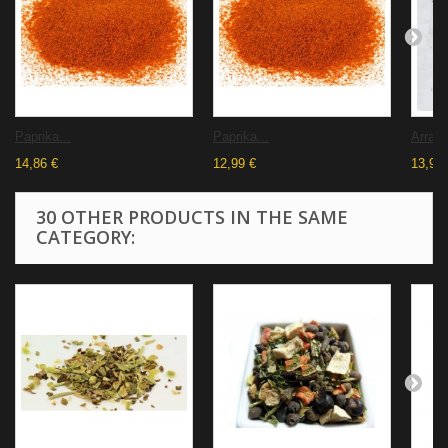
Paprika...
Paprika...
Arrabi
14,86 €
12,99 €
13,93 
30 OTHER PRODUCTS IN THE SAME
CATEGORY: