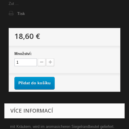
Zut ...
Tisk
18,60 €
Množství:
Přidat do košíku
VÍCE INFORMACÍ
mit Kräutern, wird im aromasicheren Siegelrandbeutel geliefert.