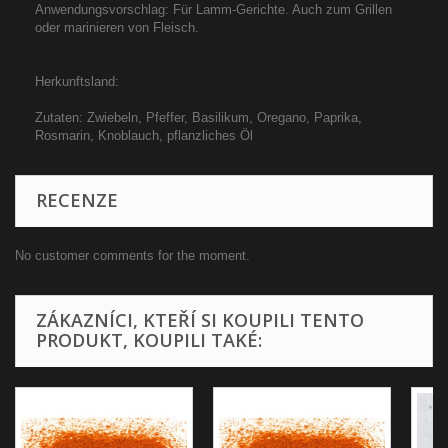
Anwendungsvorschlag: Für Lamm-Gerichte. Auch zum Grillen
oder marinieren von Fleisch.
Herkunftsland:
Zutaten: Zwiebeln, Pfeffer, Basilikum, Oregano, Paprika,
Rosmarin, Knoblauch, pflanzliches Öl
RECENZE
No customer comments for the moment.
ZÁKAZNÍCI, KTEŘÍ SI KOUPILI TENTO
PRODUKT, KOUPILI TAKÉ: