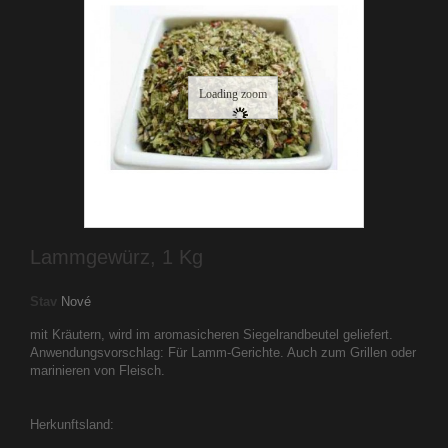
Loading zoom
Lammgewürz, 1 Kg
Stav
Nové
mit Kräutern, wird im aromasicheren Siegelrandbeutel geliefert.
Anwendungsvorschlag: Für Lamm-Gerichte. Auch zum Grillen oder
marinieren von Fleisch.
Herkunftsland: