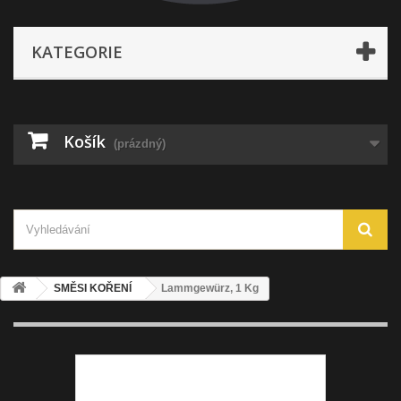
KATEGORIE
Košík
(prázdný)
SMĚSI KOŘENÍ
Lammgewürz, 1 Kg