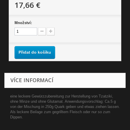
17,66 €
Množství:
Přidat do košíku
VÍCE INFORMACÍ
eine leckere Gewürzzubereitung zur Herstellung von Tzatziki,
ohne Minze und ohne Glutamat. Anwendungsvorschlag: Ca.5 g
von der Mischung in 250g Quark geben und etwas ziehen lassen.
Als leckere Beilage zum gegrilltem Fleisch oder nur so zum
Dippen.