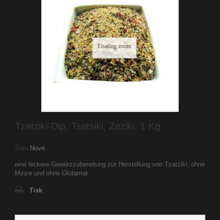
Loading zoom
Tzatziki-Dip, Tsatsiki, Zaziki, 1 Kg
Stav
Nové
eine leckere Gewürzzubereitung zur Herstellung von Tzatziki, ohne
Minze und ohne Glutamat.
Tisk