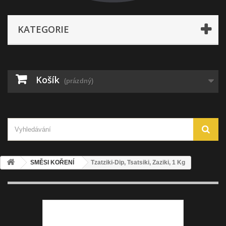
KATEGORIE
Košík
(prázdný)
SMĚSI KOŘENÍ
Tzatziki-Dip, Tsatsiki, Zaziki, 1 Kg