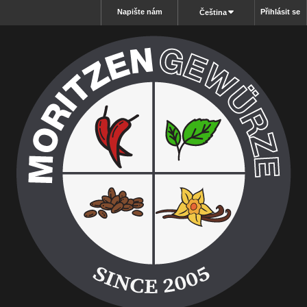
Napište nám
Přihlásit se
Čeština