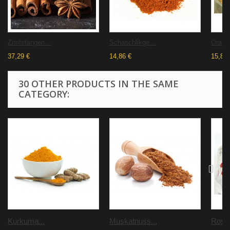
Zimtstangen...
Schaschlikge...
Orange
37,29 €
14,86 €
15,88 
30 OTHER PRODUCTS IN THE SAME
CATEGORY:
Kurkuma...
Muskatnuss...
Rosa.