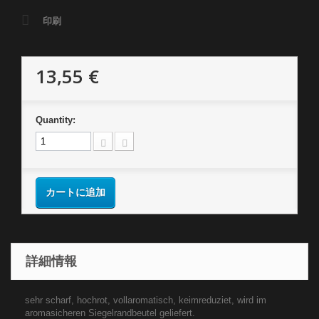
印刷
13,55 €
Quantity:
カートに追加
詳細情報
sehr scharf, hochrot, vollaromatisch, keimreduziet, wird im
aromasicheren Siegelrandbeutel geliefert.