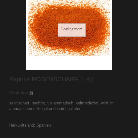
Loading zoom
Paprika ROSENSCHARF, 1 Kg
Condition
新
sehr scharf, hochrot, vollaromatisch, keimreduziet, wird im
aromasicheren Siegelrandbeutel geliefert.
Herkunftsland: Spanien