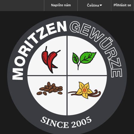
Napište nám
Přihlásit se
Čeština