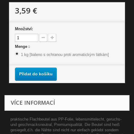
3,59 €
Množství:
Menge :
1 kg [baleno s ochranou proti aromatickým látkám]
Přidat do košíku
VÍCE INFORMACÍ
praktische Flachbeutel aus PP-Folie, lebensmittelecht, geruchs-
und geschmacksneutral, Premiumqualität. Die Beutel sind heiß
gesiegelt,d.h. die Nähte sind nicht nur einfach geklebt sondern