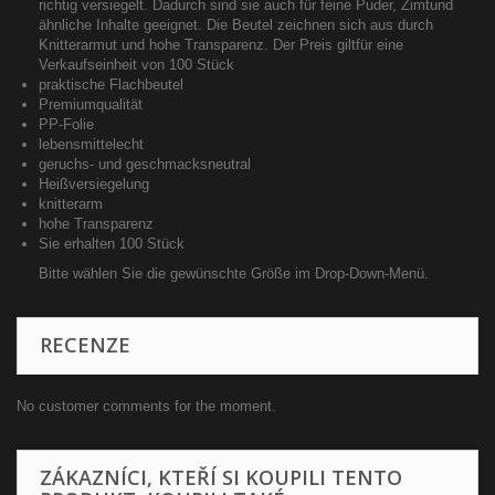
richtig versiegelt. Dadurch sind sie auch für feine Puder, Zimtund
ähnliche Inhalte geeignet. Die Beutel zeichnen sich aus durch
Knitterarmut und hohe Transparenz. Der Preis giltfür eine
Verkaufseinheit von 100 Stück
praktische Flachbeutel
Premiumqualität
PP-Folie
lebensmittelecht
geruchs- und geschmacksneutral
Heißversiegelung
knitterarm
hohe Transparenz
Sie erhalten 100 Stück
Bitte wählen Sie die gewünschte Größe im Drop-Down-Menü.
RECENZE
No customer comments for the moment.
ZÁKAZNÍCI, KTEŘÍ SI KOUPILI TENTO