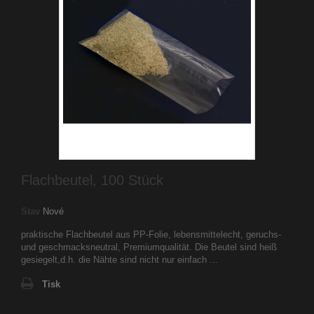
Flachbeutel, 100 Stück
Stav
Nové
praktische Flachbeutel aus PP-Folie, lebensmittelecht, geruchs-
und geschmacksneutral, Premiumqualität. Die Beutel sind heiß
gesiegelt,d.h. die Nähte sind nicht nur einfach ...
Tisk