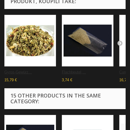
PRODUKT, KOUPILI TAKÉ:
Gyros-Gewürz...
Flachbeutel,...
Curry
15,79 €
3,74 €
16,73 
15 OTHER PRODUCTS IN THE SAME
CATEGORY: